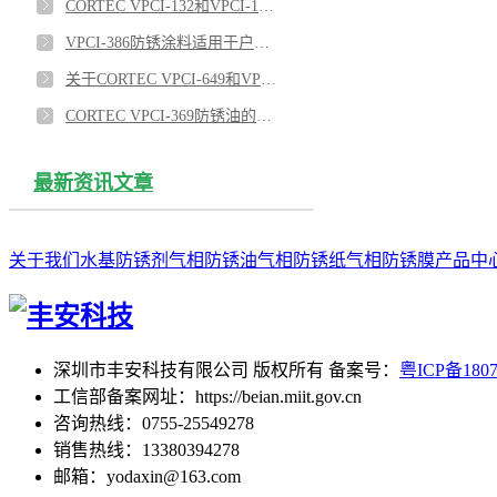
CORTEC VPCI-132和VPCI-126热缩膜对涡轮机室外防锈效果优异
VPCI-386防锈涂料适用于户外雨水管防锈吗？
关于CORTEC VPCI-649和VPCI-309SF蒸汽发生管束的内表面防锈的应用
CORTEC VPCI-369防锈油的即用型版本VPCI-369D 1：3
最新资讯文章
关于我们
水基防锈剂
气相防锈油
气相防锈纸
气相防锈膜
产品中
深圳市丰安科技有限公司 版权所有 备案号：
粤ICP备180
工信部备案网址：https://beian.miit.gov.cn
咨询热线：0755-25549278
销售热线：13380394278
邮箱：yodaxin@163.com