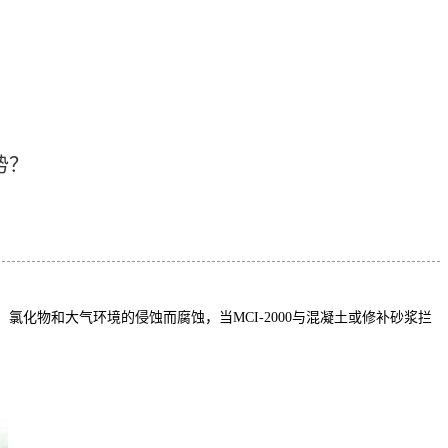
势？
氯化物和大气环境的侵蚀而腐蚀，当MCI-2000与混凝土或修补砂浆拦